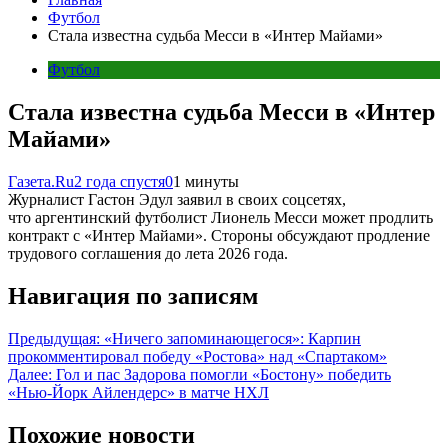
Футбол
Стала известна судьба Месси в «Интер Майами»
Футбол
Стала известна судьба Месси в «Интер
Майами»
Газета.Ru
2 года спустя
0
1 минуты
Журналист Гастон Эдул заявил в своих соцсетях,
что аргентинский футболист Лионель Месси может продлить
контракт с «Интер Майами». Стороны обсуждают продление
трудового соглашения до лета 2026 года.
Навигация по записям
Предыдущая:
«Ничего запоминающегося»: Карпин
прокомментировал победу «Ростова» над «Спартаком»
Далее:
Гол и пас Задорова помогли «Бостону» победить
«Нью‑Йорк Айлендерс» в матче НХЛ
Похожие новости