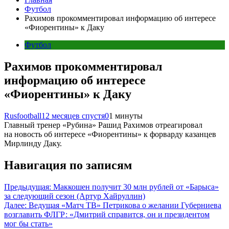
Футбол
Рахимов прокомментировал информацию об интересе
«Фиорентины» к Даку
Футбол
Рахимов прокомментировал
информацию об интересе
«Фиорентины» к Даку
Rusfootball
12 месяцев спустя
0
1 минуты
Главный тренер «Рубина» Рашид Рахимов отреагировал
на новость об интересе «Фиорентины» к форварду казанцев
Мирлинду Даку.
Навигация по записям
Предыдущая:
Маккошен получит 30 млн рублей от «Барыса»
за следующий сезон (Артур Хайруллин)
Далее:
Ведущая «Матч ТВ» Петрикова о желании Губерниева
возглавить ФЛГР: «Дмитрий справится, он и президентом
мог бы стать»